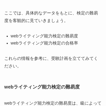
ここでは、具体的なデータをもとに、検定の難易
度を客観的に見ていきましょう。
webライティング能力検定の難易度
webライティング能力検定の合格率
これらの情報を参考に、受験計画を立ててみてく
ださい。
webライティング能力検定の難易度
webライティング能力検定の難易度は、級によって