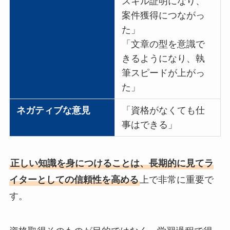
スキル証明になり、
案件獲得につながっ
た」
「文章の型を意識で
きるようになり、執
筆スピードが上がっ
た」
ネガティブな意見
「資格がなくても仕
事はできる」
正しい知識を身につけることは、長期的に見てラ
イターとしての信頼性を高める
上で非常に重要で
す。