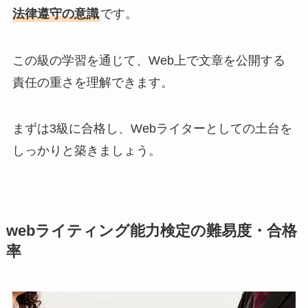
法律遵守の意識
です。
この級の学習を通じて、Web上で文章を公開する
責任の重さを理解できます。
まずは3級に合格し、Webライターとしての土台を
しっかりと築きましょう。
webライティング能力検定の難易度・合格
率