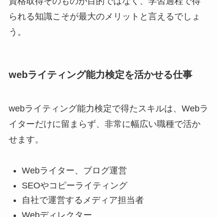
資格取得そのものが目的ではなく、学習過程で得
られる知識こそが最大のメリットと言えるでしょ
う。
webライティング能力検定を活かせる仕事
webライティング能力検定で得たスキルは、Webラ
イターだけに留まらず、非常に幅広い職種で活か
せます。
Webライター、ブログ運営
SEOやコピーライティング
自社で運営するメディア担当者
Webディレクター