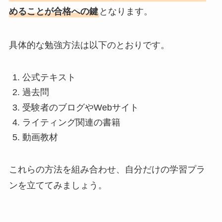
めることが合格への鍵
となります。
具体的な勉強方法は以下のとおりです。
公式テキスト
過去問
受験者のブログやWebサイト
ライティング関連の書籍
動画教材
これらの方法を組み合わせ、自分だけの学習プラ
ンを立ててみましょう。